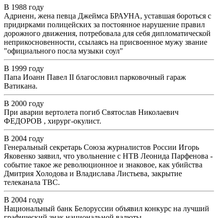
В 1988 году
Адриенн, жена певца Джеймса БРАУНА, уставшая бороться с
придирками полицейских за постоянное нарушение правил
дорожного движения, потребовала для себя дипломатической
неприкосновенности, ссылаясь на присвоенное мужу звание
"официального посла музыки соул"
В 1999 году
Папа Иоанн Павел II благословил парковочный гараж
Ватикана.
В 2000 году
При аварии вертолета погиб Святослав Николаевич
ФЕДОРОВ , хирург-окулист.
В 2004 году
Генеральный секретарь Союза журналистов России Игорь
Яковенко заявил, что увольнение с НТВ Леонида Парфенова -
событие такое же революционное и знаковое, как убийства
Дмитрия Холодова и Владислава Листьева, закрытие
телеканала ТВС.
В 2004 году
Национальный банк Белоруссии объявил конкурс на лучший
графический знак национальной валюты.