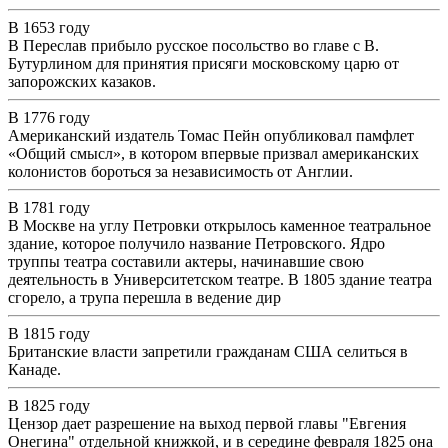
В 1653 году
В Переслав прибыло русское посольство во главе с В.
Бутурлином для принятия присяги московскому царю от
запорожских казаков.
В 1776 году
Американский издатель Томас Пейн опубликовал памфлет
«Общий смысл», в котором впервые призвал американских
колонистов бороться за независимость от Англии.
В 1781 году
В Москве на углу Петровки открылось каменное театральное
здание, которое получило название Петровского. Ядро
труппы театра составили актеры, начинавшие свою
деятельность в Университетском театре. В 1805 здание театра
сгорело, а трупа перешла в ведение дир
В 1815 году
Британские власти запретили гражданам США селиться в
Канаде.
В 1825 году
Цензор дает разрешение на выход первой главы "Евгения
Онегина" отдельной книжкой, и в середине февраля 1825 она