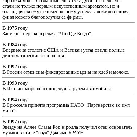
королева моды. Созданные ею в 1922 духи "Шанель №5"
стали не только первым искусственным ароматом, но и
благодаря своему феноменальному успеху заложили основу
финансового благополучия ее фирмы.
В 1975 году
Записана первая передача "Что Где Когда".
В 1984 году
Впервые за столетие США и Ватикан установили полные
дипломатические отношения.
В 1992 году
В России отменены фиксированные цены на хлеб и молоко.
В 1993 году
В Италии запрещены поцелуи за рулем автомобиля.
В 1994 году
В Брюсселе принята программа НАТО "Партнерство во имя
мира".
В 1997 году
Звезду на Аллее Славы Рок-н-ролла получил отец-основатель
музыки в стиле "соул" Джеймс БРАУН.