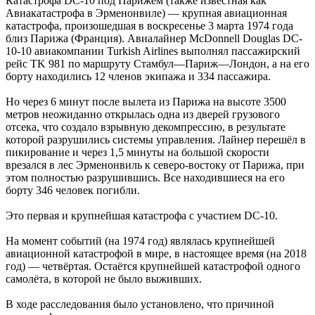
Катастрофа DC-10 под Парижем (также известная как
Авиакатастрофа в Эрменонвиле) — крупная авиационная
катастрофа, произошедшая в воскресенье 3 марта 1974 года
близ Парижа (Франция). Авиалайнер McDonnell Douglas DC-
10-10 авиакомпании Turkish Airlines выполнял пассажирский
рейс TK 981 по маршруту Стамбул—Париж—Лондон, а на его
борту находились 12 членов экипажа и 334 пассажира.
Но через 6 минут после вылета из Парижа на высоте 3500
метров неожиданно открылась одна из дверей грузового
отсека, что создало взрывную декомпрессию, в результате
которой разрушились системы управления. Лайнер перешёл в
пикирование и через 1,5 минуты на большой скорости
врезался в лес Эрменонвиль к северо-востоку от Парижа, при
этом полностью разрушившись. Все находившиеся на его
борту 346 человек погибли.
Это первая и крупнейшая катастрофа с участием DC-10.
На момент событий (на 1974 год) являлась крупнейшей
авиационной катастрофой в мире, в настоящее время (на 2018
год) — четвёртая. Остаётся крупнейшей катастрофой одного
самолёта, в которой не было выживших.
В ходе расследования было установлено, что причиной