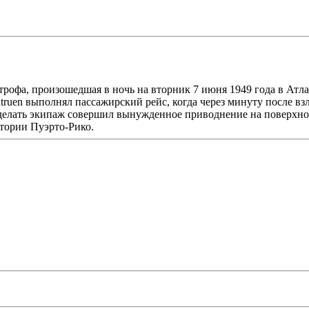
рофа, произошедшая в ночь на вторник 7 июня 1949 года в Атла
truen выполнял пассажирский рейс, когда через минуту после вз
сделать экипаж совершил вынужденное приводнение на поверхност
стории Пуэрто-Рико.