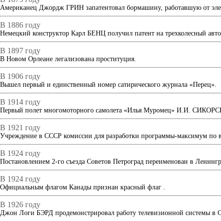
Американец Джордж ГРИН запатентовал бормашину, работавшую от элек
В 1886 году
Немецкий конструктор Карл БЕНЦ получил патент на трехколесный авто
В 1897 году
В Новом Орлеане легализована проституция.
В 1906 году
Вышел первый и единственный номер сатирического журнала «Перец».
В 1914 году
Первый полет многомоторного самолета «Илья Муромец» И.И. СИКОР
В 1921 году
Учреждение в СССР комиссии для разработки программы-максимум по в
В 1924 году
Постановлением 2-го съезда Советов Петроград переименован в Ленингр
В 1924 году
Официальным флагом Канады признан красный флаг .
В 1926 году
Джон Логи БЭРД продемонстрировал работу телевизионной системы в С