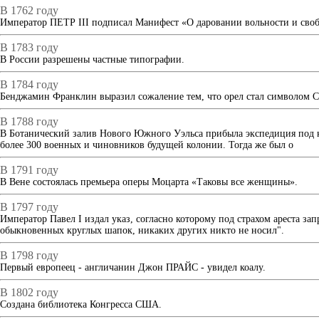
В 1762 году
Император ПЕТР III подписал Манифест «О даровании вольности и своб
В 1783 году
В России разрешены частные типографии.
В 1784 году
Бенджамин Франклин выразил сожаление тем, что орел стал символом С
В 1788 году
В Ботанический залив Нового Южного Уэльса прибыла экспедиция под 
более 300 военных и чиновников будущей колонии. Тогда же был о
В 1791 году
В Вене состоялась премьера оперы Моцарта «Таковы все женщины».
В 1797 году
Император Павел I издал указ, согласно которому под страхом ареста з
обыкновенных круглых шапок, никаких других никто не носил".
В 1798 году
Первый европеец - англичанин Джон ПРАЙС - увидел коалу.
В 1802 году
Создана библиотека Конгресса США.