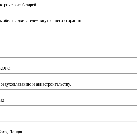
трических батарей.
мобиль с двигателем внутреннего сгорания.
СКОГО.
оздухоплаванию и авиастроительству.
ад.
охо, Лондон.