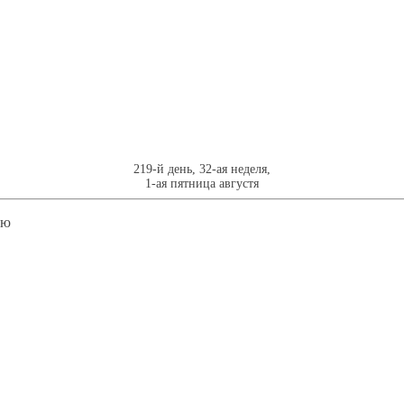
219-й день, 32-ая неделя,
1-ая пятница августя
лю