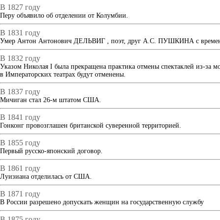
В 1827 году
Перу объявило об отделении от Колумбии.
В 1831 году
Умер Антон Антонович ДЕЛЬВИГ , поэт, друг А.С. ПУШКИНА с времен Ца
В 1832 году
Указом Николая I была прекращена практика отмены спектаклей из-за мо
в Императорских театрах будут отменены.
В 1837 году
Мичиган стал 26-м штатом США.
В 1841 году
Гонконг провозглашен британской суверенной территорией.
В 1855 году
Первый русско-японский договор.
В 1861 году
Луизиана отделилась от США.
В 1871 году
В России разрешено допускать женщин на государственную службу
В 1875 году