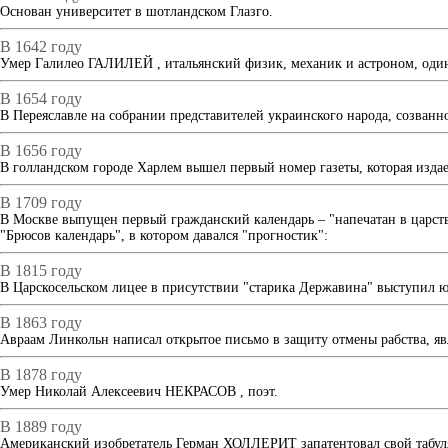
Основан университет в шотландском Глазго.
В 1642 году
Умер Галилео ГАЛИЛЕЙ , итальянский физик, механик и астроном, один 
В 1654 году
В Переяславле на собрании представителей украинского народа, созв
В 1656 году
В голландском городе Харлем вышел первый номер газеты, которая издае
В 1709 году
В Москве выпущен первый гражданский календарь – "напечатан в царству
"Брюсов календарь", в котором давался "прогностик":
В 1815 году
В Царскосельском лицее в присутствии "старика Державина" выступи
В 1863 году
Авраам Линкольн написал открытое письмо в защиту отмены рабства, я
В 1878 году
Умер Николай Алексеевич НЕКРАСОВ , поэт.
В 1889 году
Американский изобретатель Герман ХОЛЛЕРИТ запатентовал свой табулят