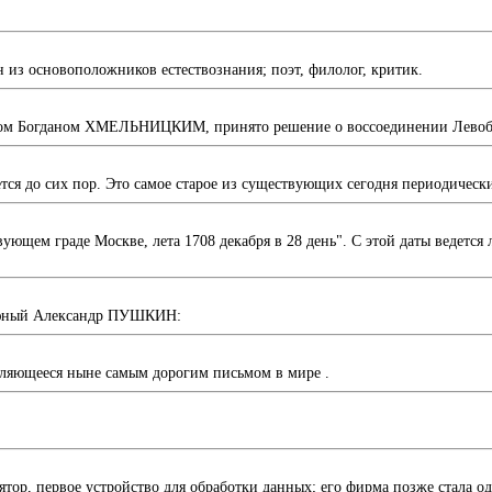
из основоположников естествознания; поэт, филолог, критик.
анном Богданом ХМЕЛЬНИЦКИМ, принято решение о воссоединении Левоб
тся до сих пор. Это самое старое из существующих сегодня периодическ
ющем граде Москве, лета 1708 декабря в 28 день". С этой даты ведется
л юный Александр ПУШКИН:
вляющееся ныне самым дорогим письмом в мире .
ор, первое устройство для обработки данных; его фирма позже стала о