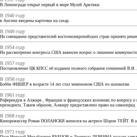
В Ленинграде открыт первый в мире Музей Арктики.
В 1940 году
в Англии введены карточки на сахар.
В 1949 году
На совещании представителей восточноевропейских стран принято реш
В 1954 году
На рассмотрение конгресса США вынесен вопрос о лишении коммунисто
В 1957 году
Постановление ЦК КПСС об издании полного собрания сочинений В.И.
В 1958 году
Бобби ФИШЕР в возрасте 14 лет стал чемпионом США по шахматам.
В 1961 году
Референдум в Алжире , Франции и французских колониях по вопросу о
президента. Таким образом, Алжиру предоставлено право на самоопред
В 1968 году
Кинорежиссер Роман ПОЛАНСКИ женился на актрисе Шэрон ТЕЙТ. В авг
В 1971 году
Поэт Николай Михайлович РУБЦОВ и Людмила ДЕРБИНА подали заявлен