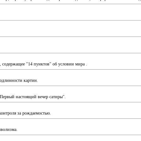
одержащее "14 пунктов" об условии мира .
подлинности картин.
ервый настоящий вечер сатиры".
онтроля за рождаемостью.
мволизма.