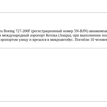
та Boeing 727-200F (регистрационный номер 5N-BJN) авиакомпан
 международный аэропорт Котока (Аккра), при выполнении поса
эропортом улицу и врезался в микроавтобус. Погибли 10 челове