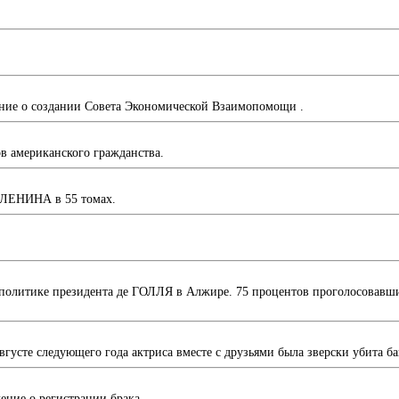
ение о создании Совета Экономической Взаимопомощи .
в американского гражданства.
 ЛЕНИНА в 55 томах.
 политике президента де ГОЛЛЯ в Алжире. 75 процентов проголосовавш
усте следующего года актриса вместе с друзьями была зверски убит
ие о регистрации брака.