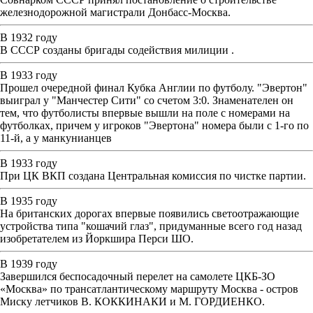
железнодорожной магистрали Донбасс-Москва.
В 1932 году
В СССР созданы бригады содействия милиции .
В 1933 году
Прошел очередной финал Кубка Англии по футболу. "Эвертон"
выиграл у "Манчестер Сити" со счетом 3:0. Знаменателен он
тем, что футболисты впервые вышли на поле с номерами на
футболках, причем у игроков "Эвертона" номера были с 1-го по
11-й, а у манкунианцев
В 1933 году
При ЦК ВКП создана Центральная комиссия по чистке партии.
В 1935 году
На британских дорогах впервые появились светоотражающие
устройства типа "кошачий глаз", придуманные всего год назад
изобретателем из Йоркшира Перси ШО.
В 1939 году
Завершился беспосадочный перелет на самолете ЦКБ-ЗО
«Москва» по трансатлантическому маршруту Москва - остров
Миску летчиков В. КОККИНАКИ и М. ГОРДИЕНКО.