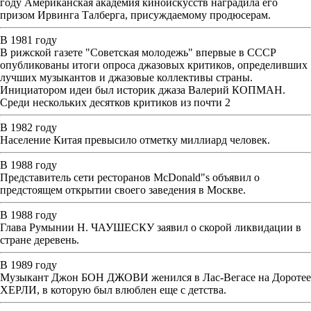
году Американская академия киноискусств наградила его
призом Ирвинга Талберга, присуждаемому продюсерам.
В 1981 году
В рижской газете "Советская молодежь" впервые в СССР
опубликованы итоги опроса джазовых критиков, определивших
лучших музыкантов и джазовые коллективы страны.
Инициатором идеи был историк джаза Валерий КОПМАН.
Среди нескольких десятков критиков из почти 2
В 1982 году
Население Китая превысило отметку миллиард человек.
В 1988 году
Представитель сети ресторанов McDonald"s объявил о
предстоящем открытии своего заведения в Москве.
В 1988 году
Глава Румынии Н. ЧАУШЕСКУ заявил о скорой ликвидации в
стране деревень.
В 1989 году
Музыкант Джон БОН ДЖОВИ женился в Лас-Вегасе на Доротее
ХЕРЛИ, в которую был влюблен еще с детства.