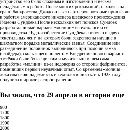
устройство его было сложным в изготовлении и весьма
ненадёжным в работе. После многих рекламаций, находясь на
грани банкротства, Джадсон взял партнеров, которые привлёкли
к работам американского инженера шведского происхождения
Гидеона Сундбека.После нескольких лет поисков Сундбек
разработал новый вариант «молнии» и технологию её
производства. Чудо-изобретение Сундбека состояло из двух
текстильных лент, на которых были закреплены идущие в
шахматном порядке металлические звенья. Соединение или
разъединение половинок выполнялось при помощи замка
(слайдера), скользящего по лентам.Внедрение нового варианта
застёжки было более долгим и мучительным, чем сама
разработка «молнии» из-за недоверия со стороны фабрикантов,
помнивших первый неудачный опыт. Со временем «молния»
доказала свою надёжность и технологичность, и к 1923 году
получила широкое распространение.
Вы знали, что 29 апреля в истории еще
900
1700
1800
1900
2000