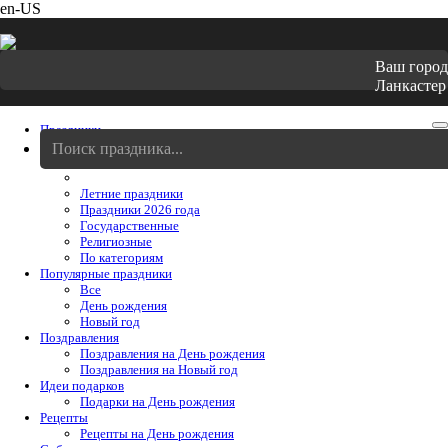
en-US
Ваш город
Ланкастер
Праздники
Cегодня
Праздники августя
Летние праздники
Праздники 2026 года
Государственные
Религиозные
По категориям
Популярные праздники
Все
День рождения
Новый год
Поздравления
Поздравления на День рождения
Поздравления на Новый год
Идеи подарков
Подарки на День рождения
Рецепты
Рецепты на День рождения