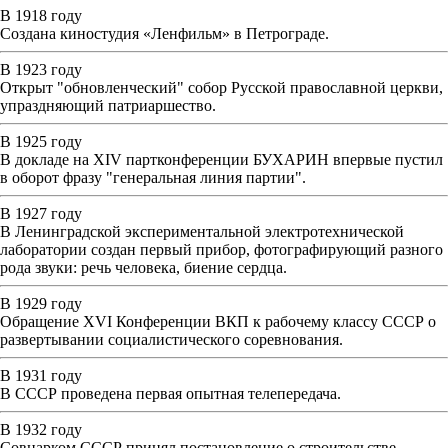
В 1918 году
Создана киностудия «Ленфильм» в Петрограде.
В 1923 году
Открыт "обновленческий" собор Русской православной церкви,
упраздняющий патриаршество.
В 1925 году
В докладе на XIV партконференции БУХАРИН впервые пустил
в оборот фразу "генеральная линия партии".
В 1927 году
В Ленинградской экспериментальной электротехнической
лаборатории создан первый прибор, фотографирующий разного
рода звуки: речь человека, биение сердца.
В 1929 году
Обращение XVI Конференции ВКП к рабочему классу СССР о
развертывании социалистического соревнования.
В 1931 году
В СССР проведена первая опытная телепередача.
В 1932 году
Совнарком СССР принял постановление о строительстве