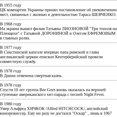
В 1955 году
ЦК компартии Украины принял постановление об увековечении
мест, связанных с жизнью и деятельностью Тараса ШЕВЧЕНКО.
В 1968 году
На экраны вышел фильм Татьяны ЛИОЗНОВОЙ "Три тополя на
Плющихе" с Татьяной ДОРОНИНОЙ и Олегом ЕФРЕМОВЫМ
в главных ролях.
В 1977 году
В Сикстинской капелле впервые папа римский и глава
англиканской церкви епископ Кентерберийский провели
совместную службу.
В 1978 году
В Дании отменена смертная казнь.
В 1978 году
Спустя 10 лет группа Bee Gees вновь оказалась на верхней
ступеньке американского хит-парада с песней Night Fever.
В 1980 году
Умер Альфред ХИЧКОК /Alfred HITCHCOCK/, английский
кинорежиссер. Ему ни разу не достался "Оскар" , лишь в 1967