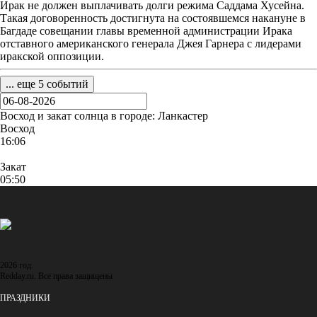
Ирак не должен выплачивать долги режима Саддама Хусейна.
Такая договоренность достигнута на состоявшемся накануне в
Багдаде совещании главы временной администрации Ирака
отставного американского генерала Джея Гарнера с лидерами
иракской оппозиции.
... еще 5 событий
Восход и закат солнца
в городе: Ланкастер
Восход
16:06
Закат
05:50
2026 год.
Redday.ru. Все права защищены
ПРАЗДНИКИ