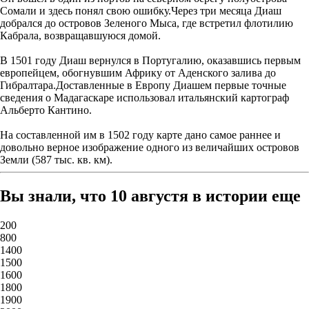
Сомали и здесь понял свою ошибку.Через три месяца Диаш
добрался до островов Зеленого Мыса, где встретил флотилию
Кабрала, возвращавшуюся домой.
В 1501 году Диаш вернулся в Португалию, оказавшись первым
европейцем, обогнувшим Африку от Аденского залива до
Гибралтара.Доставленные в Европу Диашем первые точные
сведения о Мадагаскаре использовал итальянский картограф
Альберто Кантино.
На составленной им в 1502 году карте дано самое раннее и
довольно верное изображение одного из величайших островов
Земли (587 тыс. кв. км).
Вы знали, что 10 августя в истории еще
200
800
1400
1500
1600
1800
1900