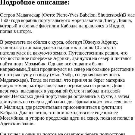
Подробное описание:
Остров Мадагаскар (Фото: Pierre-Yves Babelon, Shutterstock)В мае
1500 года корабль португальского мореплавателя Диегу Диаша,
который в составе флотилии Кабрала направлялся в Индию,
попал в шторм.
В результате он сбился с курса, обогнул Южную Африку,
уклонился слишком далеко на восток и лишь 10 августа
натолкнулся на какую-то землю. Путешественник решил, что
это восточное побережье Африки, двинулся на север и пытался
найти порт Мозамбик. Однако все старания были
напрасными.Диаш продвинулся на север на большое расстояние
и потерял сушу из виду (мыс Амбр, северная оконечность
Мадагаскара). Тогда он понял, что принял за берег материка
новую землю, которая оказалась огромным островом. Диаш
вернулся, высадился в укромной бухте и набрал питьевой
воды.Несколько дней португальцы оставались в бухте, а затем
двинулись на север и добрались до африканского рога севернее
г. Малинди, где рассчитывали присоединиться к флотилии
Кабрала. Диаш считал, что они находятся все еще южнее
Мозамбика, и упорно продолжал идти на север, пока не попал в
Аденский залив.
Он вошел в один из портов на северном берегу полуострова