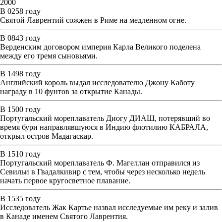
2000
В 0258 году
Святой Лаврентий сожжен в Риме на медленном огне.
В 0843 году
Верденским договором империя Карла Великого поделена
между его тремя сыновьями.
В 1498 году
Английский король выдал исследователю Джону Каботу
награду в 10 фунтов за открытие Канады.
В 1500 году
Португальский мореплаватель Диогу ДИАШ, потерявший во
время бури направлявшуюся в Индию флотилию КАБРАЛА,
открыл остров Мадагаскар.
В 1510 году
Португальский мореплаватель Ф. Магеллан отправился из
Севильи в Гвадалкивир с тем, чтобы через несколько недель
начать первое кругосветное плавание.
В 1535 году
Исследователь Жак Картье назвал исследуемые им реку и залив
в Канаде именем Святого Лаврентия.