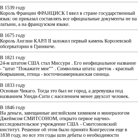
В 1539 году
Король Франции ФРАНЦИСК I ввел в стране государственный
язык: он приказал составлять все официальные документы не на
латыни, а на французском языке.
В 1675 году
Король Англии КАРЛ II заложил первый камень Королевской
обсерватории в Гринвиче.
В 1821 году
24-м штатом США стал Миссури . Его неофициальное название
- "штат "Покажите мне"" . Символика штата: цветок - красный
боярышник, птица - восточноамериканская синица.
В 1833 году
Основан Чикаго. Тогда это был не город, а деревушка под
названием Уинди-Сити с населением менее двухсот человек.
В 1846 году
На деньги, завещанные английским химиком и минералогом
Джеймсом СМИТСОНОМ, открыто первое научно-
исследовательское учреждение США - Смитсоновский
институт. Решение об этом было принято Конгрессом еще в
1838 году, но все эти годы шли дебаты о необходимости