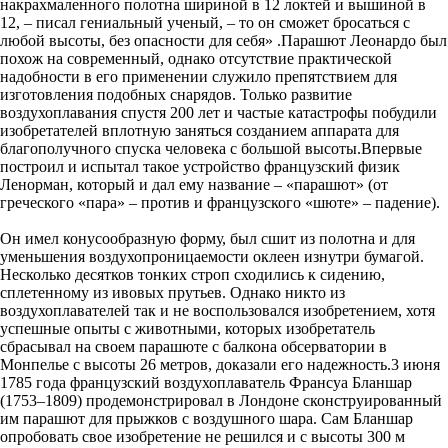
накрахмаленного полотна шириной в 12 локтей и вышиной в
12, – писал гениальный ученый, – то он сможет бросаться с
любой высоты, без опасности для себя» .Парашют Леонардо был
похож на современный, однако отсутствие практической
надобности в его применении служило препятствием для
изготовления подобных снарядов. Только развитие
воздухоплавания спустя 200 лет и частые катастрофы побудили
изобретателей вплотную заняться созданием аппарата для
благополучного спуска человека с большой высоты.Впервые
построил и испытал такое устройство французский физик
Ленорман, который и дал ему название – «парашют» (от
греческого «пара» – против и французского «шюте» – падение).
Он имел конусообразную форму, был сшит из полотна и для
уменьшения воздухопроницаемости оклеен изнутри бумагой.
Несколько десятков тонких строп сходились к сидению,
сплетенному из ивовых прутьев. Однако никто из
воздухоплавателей так и не воспользовался изобретением, хотя
успешные опыты с животными, которых изобретатель
сбрасывал на своем парашюте с балкона обсерватории в
Монпелье с высоты 26 метров, доказали его надежность.3 июня
1785 года французский воздухоплаватель Франсуа Бланшар
(1753–1809) продемонстрировал в Лондоне сконструированный
им парашют для прыжков с воздушного шара. Сам Бланшар
опробовать свое изобретение не решился и с высоты 300 м