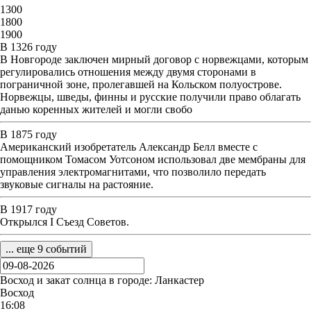
1300
1800
1900
В 1326 году
В Новгороде заключен мирный договор с норвежцами, которым
регулировались отношения между двумя сторонами в
пограничной зоне, пролегавшей на Кольском полуострове.
Норвежцы, шведы, финны и русские получили право облагать
данью коренных жителей и могли свобо
В 1875 году
Американский изобретатель Александр Белл вместе с
помощником Томасом Уотсоном использовал две мембраны для
управления электромагнитами, что позволило передать
звуковые сигналы на растояние.
В 1917 году
Открылся I Съезд Советов.
... еще 9 событий
Восход и закат солнца
в городе: Ланкастер
Восход
16:08