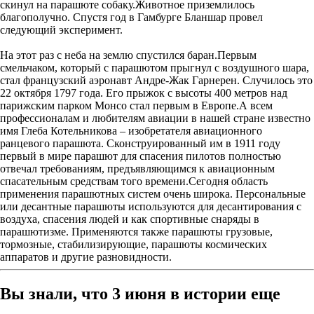
скинул на парашюте собаку.Животное приземлилось
благополучно. Спустя год в Гамбурге Бланшар провел
следующий эксперимент.
На этот раз с неба на землю спустился баран.Первым
смельчаком, который с парашютом прыгнул с воздушного шара,
стал французский аэронавт Андре-Жак Гарнерен. Случилось это
22 октября 1797 года. Его прыжок с высоты 400 метров над
парижским парком Монсо стал первым в Европе.А всем
профессионалам и любителям авиации в нашей стране известно
имя Глеба Котельникова – изобретателя авиационного
ранцевого парашюта. Сконструированный им в 1911 году
первый в мире парашют для спасения пилотов полностью
отвечал требованиям, предъявляющимся к авиационным
спасательным средствам того времени.Сегодня область
применения парашютных систем очень широка. Персональные
или десантные парашюты используются для десантирования с
воздуха, спасения людей и как спортивные снаряды в
парашютизме. Применяются также парашюты грузовые,
тормозные, стабилизирующие, парашюты космических
аппаратов и другие разновидности.
Вы знали, что 3 июня в истории еще