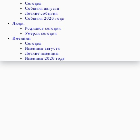
Cегодня
События августя
Летние события
События 2026 года
Люди
Родились сегодня
Умерли сегодня
Именины
Cегодня
Именины августя
Летние именины
Именины 2026 года
пятница
7
августя
219-й день, 32-ая неделя,
1-ая пятница августя
год 2026 от Рождества Христова, 25 июля по старому стилю
год 5787 от Сотворения Мира, 30-й день месяца Ав
Римское написание
VII-VIII-MMXXVI
Именины
7 августя именины отмечают:
Мужчины