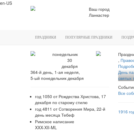
en-US
Ваш город
Ланкастер
ПРАЗДНИКИ
ПОПУЛЯРНЫЕ ПРАЗДНИКИ
ПОЗДР
понедельник
Праздни
30
,
Право
декабря
Подроб
364-й день, 1-ая неделя,
День па
5-ый понедельник декабря
святых т
События
Все соб
год 1050 от Рождества Христова, 17
декабря по старому стилю
год 4811 от Сотворения Мира, 22-й
1916 го
день месяца Тебеф
Римское написание
XXX-XII-ML