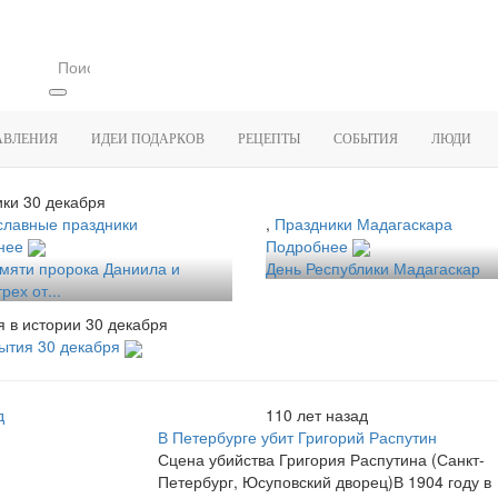
АВЛЕНИЯ
ИДЕИ ПОДАРКОВ
РЕЦЕПТЫ
СОБЫТИЯ
ЛЮДИ
ки 30 декабря
славные праздники
,
Праздники Мадагаскара
нее
Подробнее
мяти пророка Даниила и
День Республики Мадагаскар
рех от...
 в истории 30 декабря
ытия 30 декабря
д
110 лет назад
В Петербурге убит Григорий Распутин
Сцена убийства Григория Распутина (Санкт-
Петербург, Юсуповский дворец)В 1904 году в