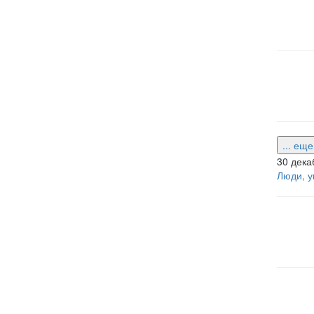
... ещ
30 дека
Люди, у