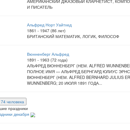
АМЕРИКАНСКИЙ ДЖАЗОВЫЙ КЛАРНЕТИСТ, КОМП
И ПИСАТЕЛЬ
Альфред Норт Уайтхед
1861 - 1947 (86 лет)
БРИТАНСКИЙ МАТЕМАТИК, ЛОГИК, ФИЛОСОФ
Вюнненберг Альфред
1891 - 1963 (72 года)
АЛЬФРЕД ВЮННЕНБЕРГ (НЕМ. ALFRED WUNNENBE
ПОЛНОЕ ИМЯ — АЛЬФРЕД БЕРНГАРД ЮЛИУС ЭРНС
ВЮННЕНБЕРГ (НЕМ. ALFRED BERNHARD JULIUS E
WUNNENBERG; 20 ИЮЛЯ 1891 ГОДА...
е 74 человека
шие праздники
здники декабря