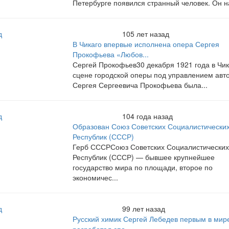
Петербурге появился странный человек. Он на
д
105 лет назад
В Чикаго впервые исполнена опера Сергея
Прокофьева «Любов...
Сергей Прокофьев30 декабря 1921 года в Чик
сцене городской оперы под управлением авт
Сергея Сергеевича Прокофьева была...
д
104 года назад
Образован Союз Советских Социалистически
Республик (СССР)
Герб СССРСоюз Советских Социалистических
Республик (СССР) — бывшее крупнейшее
государство мира по площади, второе по
экономичес...
д
99 лет назад
Русский химик Сергей Лебедев первым в мир
разработал спо...