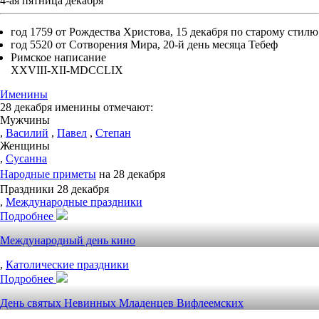
4-ая пятница декабря
год 1759 от Рождества Христова, 15 декабря по старому стилю
год 5520 от Сотворения Мира, 20-й день месяца Тебеф
Римское написание
XXVIII-XII-MDCCLIX
Именины
28 декабря именины отмечают:
Мужчины
,
Василий
,
Павел
,
Степан
Женщины
,
Сусанна
Народные приметы
на 28 декабря
Праздники 28 декабря
,
Международные праздники
Подробнее
Международный день кино
,
Католические праздники
Подробнее
День святых Невинных Младенцев Вифлеемских