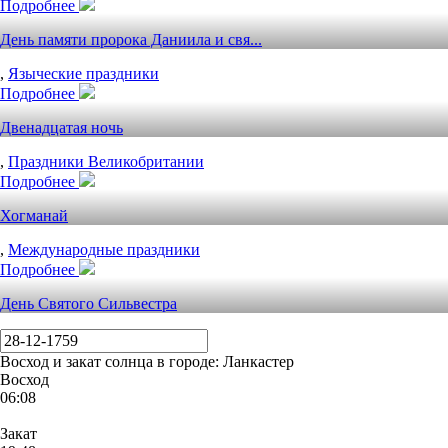
Подробнее
День памяти пророка Даниила и свя...
,
Языческие праздники
Подробнее
Двенадцатая ночь
,
Праздники Великобритании
Подробнее
Хогманай
,
Международные праздники
Подробнее
День Святого Сильвестра
Восход и закат солнца
в городе: Ланкастер
Восход
06:08
Закат