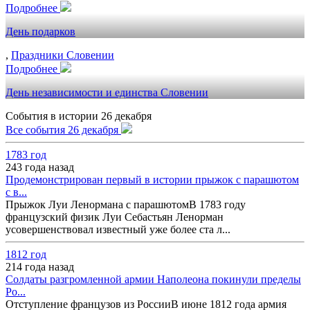
Подробнее
День подарков
,
Праздники Словении
Подробнее
День независимости и единства Словении
События в истории 26 декабря
Все события 26 декабря
1783 год
243 года назад
Продемонстрирован первый в истории прыжок с парашютом
с в...
Прыжок Луи Ленормана с парашютомВ 1783 году
французский физик Луи Себастьян Ленорман
усовершенствовал известный уже более ста л...
1812 год
214 года назад
Солдаты разгромленной армии Наполеона покинули пределы
Ро...
Отступление французов из РоссииВ июне 1812 года армия