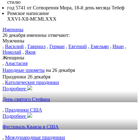
стилю
год 5741 от Сотворения Мира, 18-й день месяца Тебеф
Римское написание
XXVI-XII-MCMLXXX
Именины
26 декабря именины отмечают:
Мужчины
,
Василий
,
Гавриил
,
Герман
,
Евгений
,
Емельян
,
Иван
,
Николай
,
Яков
Женщины
,
Анастасия
Народные приметы
на 26 декабря
Праздники 26 декабря
,
Католические праздники
Подробнее
День святого Стефана
,
Праздники США
Подробнее
Фестиваль Кванза в США
,
Международные праздники