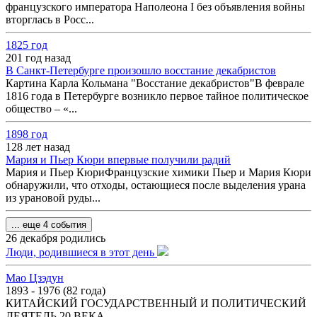
французского императора Наполеона I без объявления войны
вторглась в Росс...
1825 год
201 год назад
В Санкт-Петербурге произошло восстание декабристов
Картина Карла Кольмана "Восстание декабристов"В феврале
1816 года в Петербурге возникло первое тайное политическое
общество – «...
1898 год
128 лет назад
Мария и Пьер Кюри впервые получили радий
Мария и Пьер КюриФранцузские химики Пьер и Мария Кюри
обнаружили, что отходы, остающиеся после выделения урана
из урановой руды...
... еще 4 события
26 декабря родились
Люди, родившиеся в этот день
Мао Цзэдун
1893 - 1976 (82 года)
КИТАЙСКИЙ ГОСУДАРСТВЕННЫЙ И ПОЛИТИЧЕСКИЙ
ДЕЯТЕЛЬ 20 ВЕКА