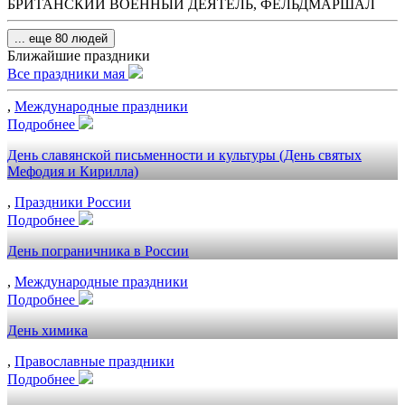
БРИТАНСКИЙ ВОЕННЫЙ ДЕЯТЕЛЬ, ФЕЛЬДМАРШАЛ
... еще 80 людей
Ближайшие праздники
Все праздники мая
,
Международные праздники
Подробнее
День славянской письменности и культуры (День святых
Мефодия и Кирилла)
,
Праздники России
Подробнее
День пограничника в России
,
Международные праздники
Подробнее
День химика
,
Православные праздники
Подробнее