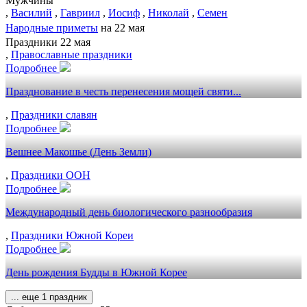
Мужчины
,
Василий
,
Гавриил
,
Иосиф
,
Николай
,
Семен
Народные приметы
на 22 мая
Праздники 22 мая
,
Православные праздники
Подробнее
Празднование в честь перенесения мощей святи...
,
Праздники славян
Подробнее
Вешнее Макошье (День Земли)
,
Праздники ООН
Подробнее
Международный день биологического разнообразия
,
Праздники Южной Кореи
Подробнее
День рождения Будды в Южной Корее
... еще 1 праздник