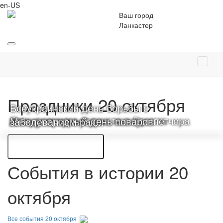
en-US
Ваш город
Ланкастер
Праздники 20 октября
Всеукраинский день борьбы с
День военного связиста в России
Международный день авиадиспетчера
Международный день поваров
заболеванием рак...
... ЕЩЕ 5 ПРАЗДНИКОВ
События в истории 20
октября
Все события 20 октября