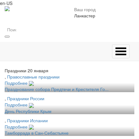
en-US
Ваш город
Ланкастер
Праздники 20 января
,
Православные праздники
Подробнее
Празднование собора Предтечи и Крестителя Го...
,
Праздники России
Подробнее
День Республики Крым
,
Праздники Испании
Подробнее
Тамборрада в Сан-Себастьяне