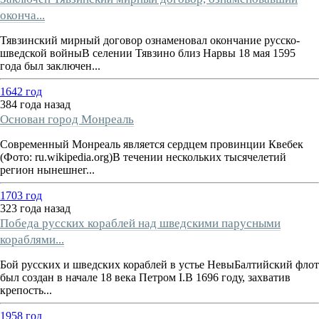
оконча...
Тявзинский мирный договор ознаменовал окончание русско-
шведской войныВ селении Тявзино близ Нарвы 18 мая 1595
года был заключен...
1642 год
384 года назад
Основан город Монреаль
Современный Монреаль является сердцем провинции Квебек
(Фото: ru.wikipedia.org)В течении нескольких тысячелетий
регион нынешнег...
1703 год
323 года назад
Победа русских кораблей над шведскими парусными
кораблями...
Бой русских и шведских кораблей в устье НевыБалтийский флот
был создан в начале 18 века Петром I.В 1696 году, захватив
крепость...
1958 год