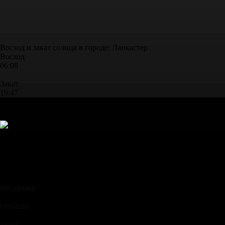
Восход и закат солнца
в городе: Ланкастер
Восход
06:08
Закат
19:47
2026 год.
Redday.ru. Все права защищены
ПРАЗДНИКИ
СОБЫТИЯ