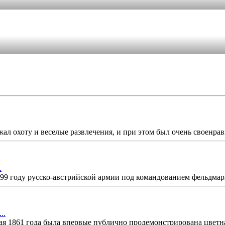
ал охоту и веселые развлечения, и при этом был очень своенра
.
9 году русско-австрийской армии под командованием фельдмарш
..
я 1861 года была впервые публично продемонстрирована цветна