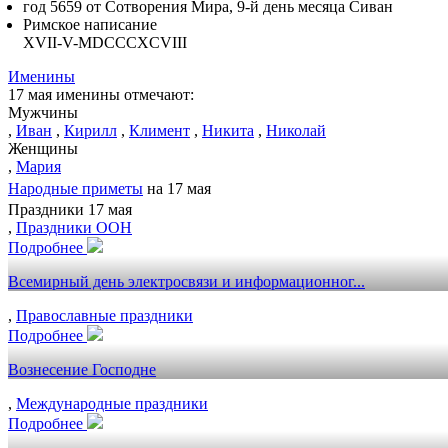
год 5659 от Сотворения Мира, 9-й день месяца Сиван
Римское написание
XVII-V-MDCCCXCVIII
Именины
17 мая именины отмечают:
Мужчины
,
Иван
,
Кирилл
,
Климент
,
Никита
,
Николай
Женщины
,
Мария
Народные приметы
на 17 мая
Праздники 17 мая
,
Праздники ООН
Подробнее
Всемирный день электросвязи и информационног...
,
Православные праздники
Подробнее
Вознесение Господне
,
Международные праздники
Подробнее