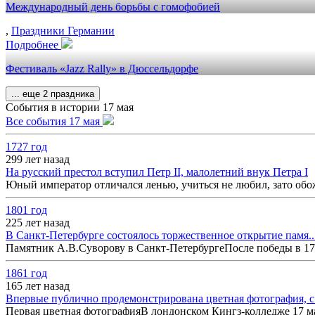
Международный день борьбы с гомофобией
,
Праздники Германии
Подробнее
Фестиваль «Jazz Rally» в Дюссельдорфе
... еще 2 праздника
События в истории 17 мая
Все события 17 мая
1727 год
299 лет назад
На русский престол вступил Петр II, малолетний внук Петра I
Юный император отличался ленью, учиться не любил, зато обож
1801 год
225 лет назад
В Санкт-Петербурге состоялось торжественное открытие памя..
Памятник А.В.Суворову в Санкт-ПетербургеПосле победы в 179
1861 год
165 лет назад
Впервые публично продемонстрирована цветная фотография, с.
Первая цветная фотографияВ лондонском Кингз-колледже 17 ма