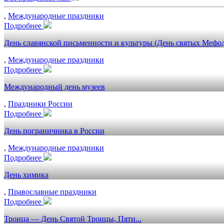
,
Международные праздники
Подробнее
День славянской письменности и культуры (День святых Мефо
,
Международные праздники
Подробнее
Международный день музеев
,
Праздники России
Подробнее
День пограничника в России
,
Международные праздники
Подробнее
День химика
,
Православные праздники
Подробнее
Троица — День Святой Троицы, Пяти...