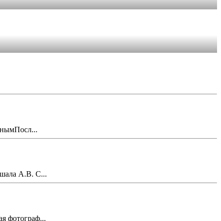
внымПосл...
ала А.В. С...
я фотограф...