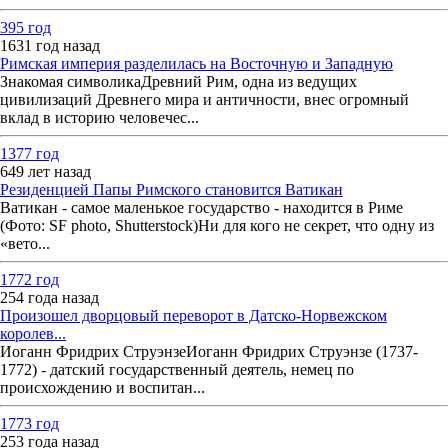
395 год
1631 год назад
Римская империя разделилась на Восточную и Западную
Знакомая символикаДревний Рим, одна из ведущих
цивилизаций Древнего мира и античности, внес огромный
вклад в историю человечес...
1377 год
649 лет назад
Резиденцией Папы Римского становится Ватикан
Ватикан - самое маленькое государство - находится в Риме
(Фото: SF photo, Shutterstock)Ни для кого не секрет, что одну из
«вето...
1772 год
254 года назад
Произошел дворцовый переворот в Датско-Норвежском
королев...
Иоганн Фридрих СтруэнзеИоганн Фридрих Струэнзе (1737-
1772) - датский государственный деятель, немец по
происхождению и воспитан...
1773 год
253 года назад