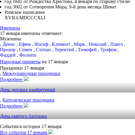
год 1841 от Рождества Христова, 4 января по старому стилю
год 5602 от Сотворения Мира, 9-й день месяца Шеват
Римское написание
XVII-I-MDCCCXLI
Именины
17 января именины отмечают:
Мужчины
,
Денис
,
Ефим
,
Иосиф
,
Климент
,
Марк
,
Николай
,
Павел
,
Прохор
,
Семен
,
Степан
,
Терентий
,
Тимофей
,
Трофим
,
Фаддей
,
Филипп
Народные приметы
на 17 января
Праздники 17 января
,
Международные праздники
Подробнее
День детских изобретений
,
Католические праздники
Подробнее
День святого Антонио
События в истории 17 января
Все события 17 января