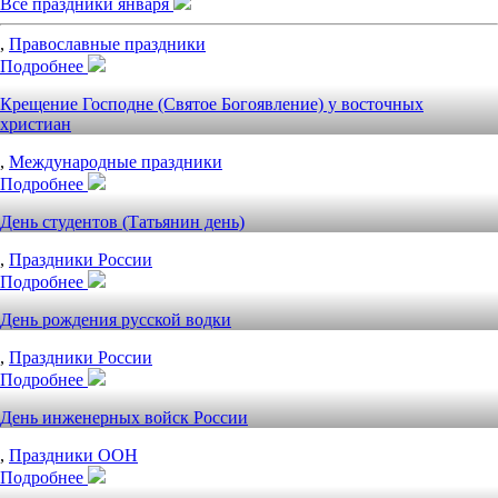
Все праздники января
,
Православные праздники
Подробнее
Крещение Господне (Святое Богоявление) у восточных
христиан
,
Международные праздники
Подробнее
День студентов (Татьянин день)
,
Праздники России
Подробнее
День рождения русской водки
,
Праздники России
Подробнее
День инженерных войск России
,
Праздники ООН
Подробнее