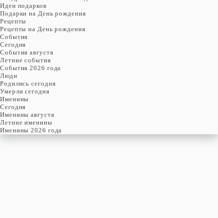
Идеи подарков
Подарки на День рождения
Рецепты
Рецепты на День рождения
События
Cегодня
События августя
Летние события
События 2026 года
Люди
Родились сегодня
Умерли сегодня
Именины
Cегодня
Именины августя
Летние именины
Именины 2026 года
понедельник
13
декабря
347-й день, 50-ая неделя,
2-ой понедельник декабря
год 1419 от Рождества Христова, 30 ноября по старому стилю
год 5180 от Сотворения Мира, 5-й день месяца Тебеф