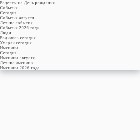
Рецепты на День рождения
События
Cегодня
События августя
Летние события
События 2026 года
Люди
Родились сегодня
Умерли сегодня
Именины
Cегодня
Именины августя
Летние именины
Именины 2026 года
пятница
10
декабря
344-й день, 49-ая неделя,
2-ая пятница декабря
год 1334 от Рождества Христова, 27 ноября по старому стилю
год 5095 от Сотворения Мира, 2-й день месяца Тебеф
Римское написание
X-XII-MCCCXXXIV
Именины