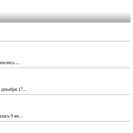
ились ...
екабря 17...
ась 9 ян...