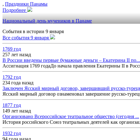
,
Праздники Панамы
Подробнее
Национальный день мучеников в Панаме
События в истории 9 января
Все события 9 января
1769 год
257 лет назад
В России введены первые бумажные деньги – Екатерина II по...
Ассигнация 1769 годаДо начала правления Екатерины II в Росси
1792 год
234 года назад
Заключен Ясский мирный договор, завершивший русско-турецк
Ясский мирный договор ознаменовал завершение русско-турецк
1877 год
149 лет назад
Организовано Всероссийское театральное общество (сегодня ...
История российского Союз театральных деятелей как организац
1932 год
94 года назад