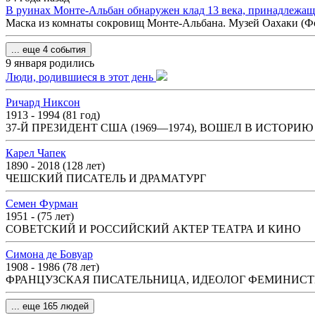
В руинах Монте-Альбан обнаружен клад 13 века, принадлежащ.
Маска из комнаты сокровищ Монте-Альбана. Музей Оахаки (Фот
... еще 4 события
9 января родились
Люди, родившиеся в этот день
Ричард Никсон
1913 - 1994 (81 год)
37-Й ПРЕЗИДЕНТ США (1969—1974), ВОШЕЛ В ИСТОРИ
Карел Чапек
1890 - 2018 (128 лет)
ЧЕШСКИЙ ПИСАТЕЛЬ И ДРАМАТУРГ
Семен Фурман
1951 - (75 лет)
СОВЕТСКИЙ И РОССИЙСКИЙ АКТЕР ТЕАТРА И КИНО
Симона де Бовуар
1908 - 1986 (78 лет)
ФРАНЦУЗСКАЯ ПИСАТЕЛЬНИЦА, ИДЕОЛОГ ФЕМИНИС
... еще 165 людей