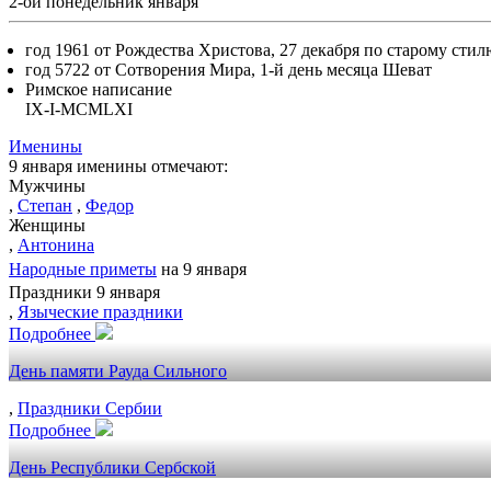
2-ой понедельник января
год 1961 от Рождества Христова, 27 декабря по старому стил
год 5722 от Сотворения Мира, 1-й день месяца Шеват
Римское написание
IX-I-MCMLXI
Именины
9 января именины отмечают:
Мужчины
,
Степан
,
Федор
Женщины
,
Антонина
Народные приметы
на 9 января
Праздники 9 января
,
Языческие праздники
Подробнее
День памяти Рауда Сильного
,
Праздники Сербии
Подробнее
День Республики Сербской