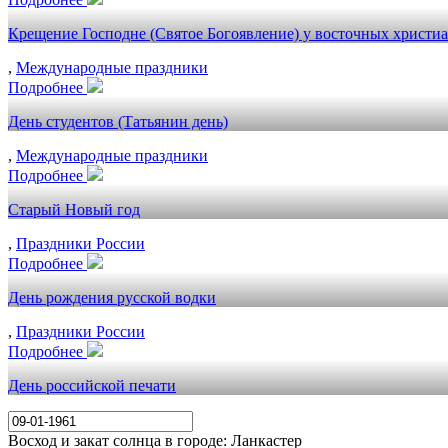
Крещение Господне (Святое Богоявление) у восточных христи
,
Международные праздники
Подробнее
День студентов (Татьянин день)
,
Международные праздники
Подробнее
Старый Новый год
,
Праздники России
Подробнее
День рождения русской водки
,
Праздники России
Подробнее
День российской печати
Восход и закат солнца
в городе: Ланкастер