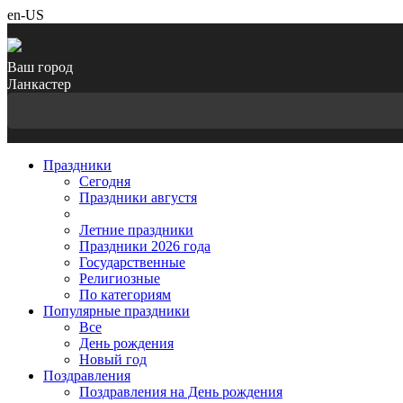
en-US
Ваш город
Ланкастер
Праздники
Cегодня
Праздники августя
Летние праздники
Праздники 2026 года
Государственные
Религиозные
По категориям
Популярные праздники
Все
День рождения
Новый год
Поздравления
Поздравления на День рождения