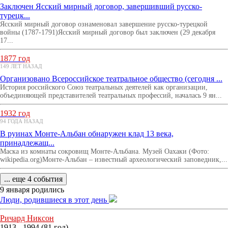
Заключен Ясский мирный договор, завершивший русско-
турецк...
Ясский мирный договор ознаменовал завершение русско-турецкой
войны (1787-1791)Ясский мирный договор был заключен (29 декабря
17...
1877 год
149 ЛЕТ НАЗАД
Организовано Всероссийское театральное общество (сегодня ...
История российского Союз театральных деятелей как организации,
объединяющей представителей театральных профессий, началась 9 ян...
1932 год
94 ГОДА НАЗАД
В руинах Монте-Альбан обнаружен клад 13 века,
принадлежащ...
Маска из комнаты сокровищ Монте-Альбана. Музей Оахаки (Фото:
wikipedia.org)Монте-Альбан – известный археологический заповедник,...
... еще 4 события
9 января родились
Люди, родившиеся в этот день
Ричард Никсон
1913 - 1994 (81 год)