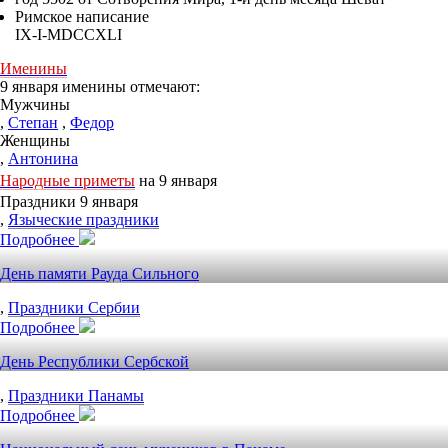
Римское написание
IX-I-MDCCXLI
Именины
9 января именины отмечают:
Мужчины
,
Степан
,
Федор
Женщины
,
Антонина
Народные приметы
на 9 января
Праздники 9 января
,
Языческие праздники
Подробнее
День памяти Рауда Сильного
,
Праздники Сербии
Подробнее
День Республики Сербской
,
Праздники Панамы
Подробнее