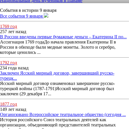
Национальный день мучеников в Панаме
События в истории 9 января
Все события 9 января
1769 год
257 лет назад
В России введены первые бумажные деньги – Екатерина II по...
Ассигнация 1769 годаДо начала правления Екатерины II в
России в обиходе были медные монеты. Золото и серебро,
которые ценились ...
1792 год
234 года назад
Заключен Ясский мирный договор, завершивший русско-
турецк...
Ясский мирный договор ознаменовал завершение русско-
турецкой войны (1787-1791)Ясский мирный договор был
заключен (29 декабря 17...
1877 год
149 лет назад
Организовано Всероссийское театральное общество (сегодня ...
История российского Союз театральных деятелей как
организации, объединяющей представителей театральных