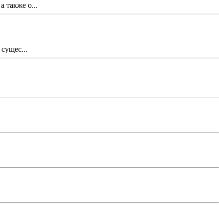
 также о...
сущес...