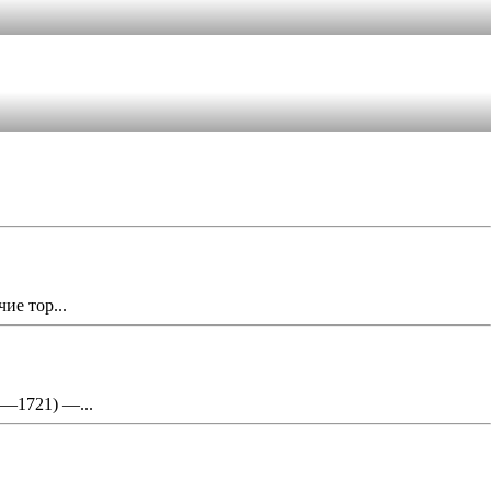
ие тор...
0—1721) —...