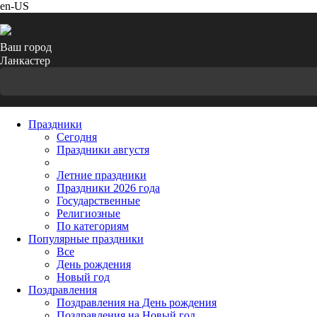
en-US
Ваш город
Ланкастер
Праздники
Cегодня
Праздники августя
Летние праздники
Праздники 2026 года
Государственные
Религиозные
По категориям
Популярные праздники
Все
День рождения
Новый год
Поздравления
Поздравления на День рождения
Поздравления на Новый год