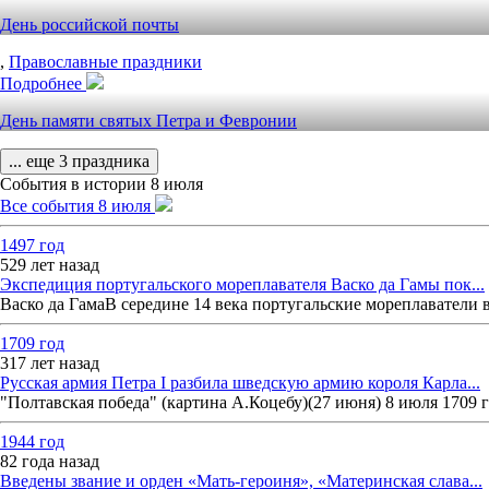
День российской почты
,
Православные праздники
Подробнее
День памяти святых Петра и Февронии
... еще 3 праздника
События в истории 8 июля
Все события 8 июля
1497 год
529 лет назад
Экспедиция португальского мореплавателя Васко да Гамы пок...
Васко да ГамаВ середине 14 века португальские мореплаватели 
1709 год
317 лет назад
Русская армия Петра I разбила шведскую армию короля Карла...
"Полтавская победа" (картина А.Коцебу)(27 июня) 8 июля 1709
1944 год
82 года назад
Введены звание и орден «Мать-героиня», «Материнская слава...