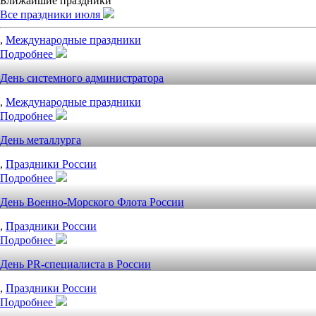
Ближайшие праздники
Все праздники июля
,
Международные праздники
Подробнее
День системного администратора
,
Международные праздники
Подробнее
День металлурга
,
Праздники России
Подробнее
День Военно-Морского Флота России
,
Праздники России
Подробнее
День PR-специалиста в России
,
Праздники России
Подробнее