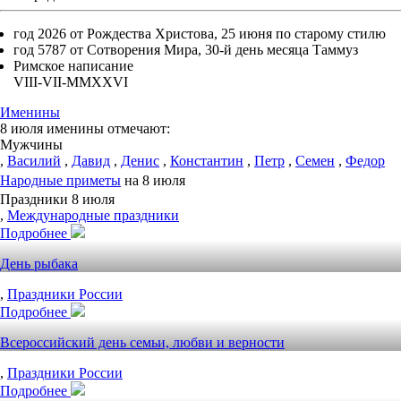
год 2026 от Рождества Христова, 25 июня по старому стилю
год 5787 от Сотворения Мира, 30-й день месяца Таммуз
Римское написание
VIII-VII-MMXXVI
Именины
8 июля именины отмечают:
Мужчины
,
Василий
,
Давид
,
Денис
,
Константин
,
Петр
,
Семен
,
Федор
Народные приметы
на 8 июля
Праздники 8 июля
,
Международные праздники
Подробнее
День рыбака
,
Праздники России
Подробнее
Всероссийский день семьи, любви и верности
,
Праздники России
Подробнее