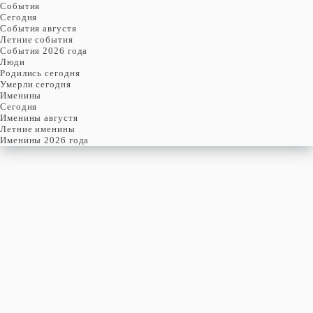
События
Cегодня
События августя
Летние события
События 2026 года
Люди
Родились сегодня
Умерли сегодня
Именины
Cегодня
Именины августя
Летние именины
Именины 2026 года
пятница
8
января
8-й день, 1-ая неделя,
2-ая пятница января
год 2016 от Рождества Христова, 26 декабря по старому стилю
год 5776 от Сотворения Мира, 31-й день месяца Тебеф
Римское написание
VIII-I-MMXVI
Именины