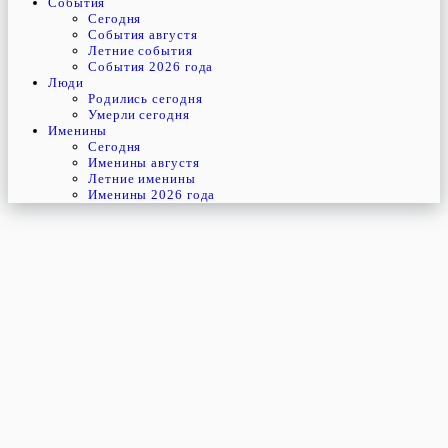
События
Cегодня
События августя
Летние события
События 2026 года
Люди
Родились сегодня
Умерли сегодня
Именины
Cегодня
Именины августя
Летние именины
Именины 2026 года
пятница
8
января
8-й день, 1-ая неделя,
2-ая пятница января
год 1932 от Рождества Христова, 26 декабря по старому стилю
год 5692 от Сотворения Мира, 31-й день месяца Тебеф
Римское написание
VIII-I-MCMXXXII
Именины
8 января именины отмечают: