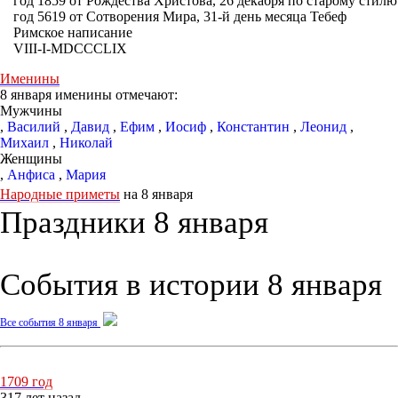
год 1859 от Рождества Христова, 26 декабря по старому стилю
год 5619 от Сотворения Мира, 31-й день месяца Тебеф
Римское написание
VIII-I-MDCCCLIX
Именины
8 января именины отмечают:
Мужчины
,
Василий
,
Давид
,
Ефим
,
Иосиф
,
Константин
,
Леонид
,
Михаил
,
Николай
Женщины
,
Анфиса
,
Мария
Народные приметы
на 8 января
Праздники 8 января
События в истории 8 января
Все события 8 января
1709 год
317 лет назад