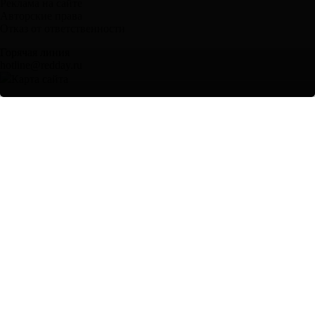
Реклама на сайте
Авторские права
Отказ от ответственности
Горячая линия
hotline@redday.ru
Карта сайта