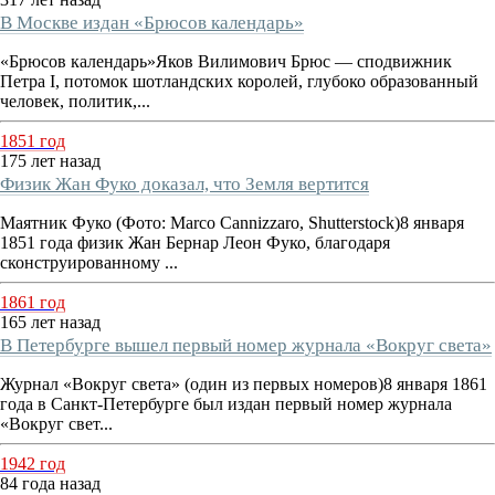
В Москве издан «Брюсов календарь»
«Брюсов календарь»Яков Вилимович Брюс — сподвижник
Петра I, потомок шотландских королей, глубоко образованный
человек, политик,...
1851 год
175 лет назад
Физик Жан Фуко доказал, что Земля вертится
Маятник Фуко (Фото: Marco Cannizzaro, Shutterstock)8 января
1851 года физик Жан Бернар Леон Фуко, благодаря
сконструированному ...
1861 год
165 лет назад
В Петербурге вышел первый номер журнала «Вокруг света»
Журнал «Вокруг света» (один из первых номеров)8 января 1861
года в Санкт-Петербурге был издан первый номер журнала
«Вокруг свет...
1942 год
84 года назад