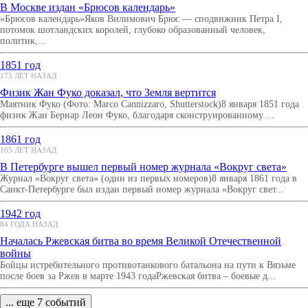
В Москве издан «Брюсов календарь»
«Брюсов календарь»Яков Вилимович Брюс — сподвижник Петра I,
потомок шотландских королей, глубоко образованный человек,
политик,...
1851 год
175 ЛЕТ НАЗАД
Физик Жан Фуко доказал, что Земля вертится
Маятник Фуко (Фото: Marco Cannizzaro, Shutterstock)8 января 1851 года
физик Жан Бернар Леон Фуко, благодаря сконструированному ...
1861 год
165 ЛЕТ НАЗАД
В Петербурге вышел первый номер журнала «Вокруг света»
Журнал «Вокруг света» (один из первых номеров)8 января 1861 года в
Санкт-Петербурге был издан первый номер журнала «Вокруг свет...
1942 год
84 ГОДА НАЗАД
Началась Ржевская битва во время Великой Отечественной
войны
Бойцы истребительного противотанкового батальона на пути к Вязьме
после боев за Ржев в марте 1943 годаРжевская битва – боевые д...
... еще 7 событий