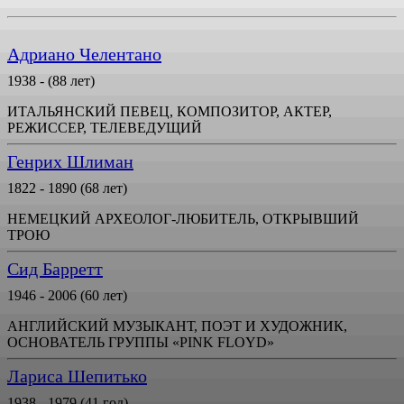
Адриано Челентано
1938 - (88 лет)
ИТАЛЬЯНСКИЙ ПЕВЕЦ, КОМПОЗИТОР, АКТЕР,
РЕЖИССЕР, ТЕЛЕВЕДУЩИЙ
Генрих Шлиман
1822 - 1890 (68 лет)
НЕМЕЦКИЙ АРХЕОЛОГ-ЛЮБИТЕЛЬ, ОТКРЫВШИЙ
ТРОЮ
Сид Барретт
1946 - 2006 (60 лет)
АНГЛИЙСКИЙ МУЗЫКАНТ, ПОЭТ И ХУДОЖНИК,
ОСНОВАТЕЛЬ ГРУППЫ «PINK FLOYD»
Лариса Шепитько
1938 - 1979 (41 год)