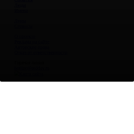
Люди
Имена
Луны
Сервисы
О проекте
Реклама на сайте
Авторские права
Отказ от ответственности
Горячая линия
hotline@redday.ru
Карта сайта