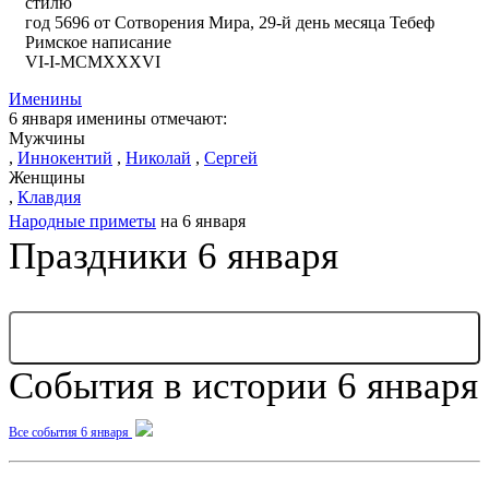
стилю
год 5696 от Сотворения Мира, 29-й день месяца Тебеф
Римское написание
VI-I-MCMXXXVI
Именины
6 января именины отмечают:
Мужчины
,
Иннокентий
,
Николай
,
Сергей
Женщины
,
Клавдия
Народные приметы
на 6 января
Праздники 6 января
... ЕЩЕ 3 ПРАЗДНИКА
События в истории 6 января
Все события 6 января