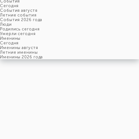
События
Cегодня
События августя
Летние события
События 2026 года
Люди
Родились сегодня
Умерли сегодня
Именины
Cегодня
Именины августя
Летние именины
Именины 2026 года
вторник
6
января
6-й день, 2-ая неделя,
1-ый вторник января
год 1931 от Рождества Христова, 24 декабря по старому
стилю
год 5691 от Сотворения Мира, 29-й день месяца Тебеф
Римское написание
VI-I-MCMXXXI
Именины
6 января именины отмечают: