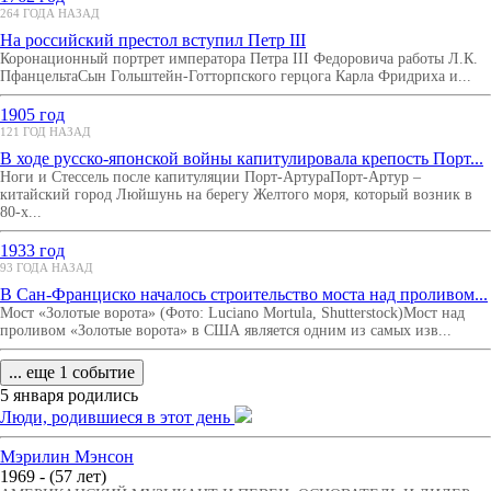
264 ГОДА НАЗАД
На российский престол вступил Петр III
Коронационный портрет императора Петра III Федоровича работы Л.К.
ПфанцельтаСын Гольштейн-Готторпского герцога Карла Фридриха и...
1905 год
121 ГОД НАЗАД
В ходе русско-японской войны капитулировала крепость Порт...
Ноги и Стессель после капитуляции Порт-АртураПорт-Артур –
китайский город Люйшунь на берегу Желтого моря, который возник в
80-х...
1933 год
93 ГОДА НАЗАД
В Сан-Франциско началось строительство моста над проливом...
Мост «Золотые ворота» (Фото: Luciano Mortula, Shutterstock)Мост над
проливом «Золотые ворота» в США является одним из самых изв...
... еще 1 событие
5 января родились
Люди, родившиеся в этот день
Мэрилин Мэнсон
1969 - (57 лет)