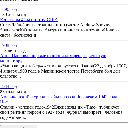
1896 год
130 лет назад
Юта стала 45-м штатом США
Солт-Лейк-Сити - столица штата (Фото: Andrew Zarivny,
Shutterstock)Открытие Америки привлекло в земли «Нового
света» бесчисленн...
1908 год
118 лет назад
Анна Павлова впервые исполнила хореографическую
миниатюру...
«Умирающий лебедь» - символ русского балета(22 декабря 1907)
4 января 1908 года в Мариинском театре Петербурга был дан
благотво...
1943 год
83 года назад
Американский журнал «Тайм» назвал Человеком 1942 года
Иос...
Сталин - человек года-1942Еженедельник «Time» публикует
свой рейтинг персон с 1927 года. Журнал выбирает «человека
года» в зави...