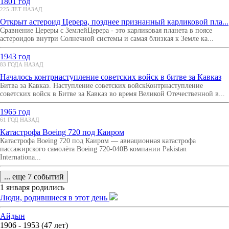
1801 год
225 ЛЕТ НАЗАД
Открыт астероид Церера, позднее признанный карликовой пла...
Сравнение Цереры с ЗемлейЦерера - это карликовая планета в поясе
астероидов внутри Солнечной системы и самая близкая к Земле ка...
1943 год
83 ГОДА НАЗАД
Началось контрнаступление советских войск в битве за Кавказ
Битва за Кавказ. Наступление советских войскКонтрнаступление
советских войск в Битве за Кавказ во время Великой Отечественной в...
1965 год
61 ГОД НАЗАД
Катастрофа Boeing 720 под Каиром
Катастрофа Boeing 720 под Каиром — авиационная катастрофа
пассажирского самолёта Boeing 720-040B компании Pakistan
Internationa...
... еще 7 событий
1 января родились
Люди, родившиеся в этот день
Айдын
1906 - 1953 (47 лет)